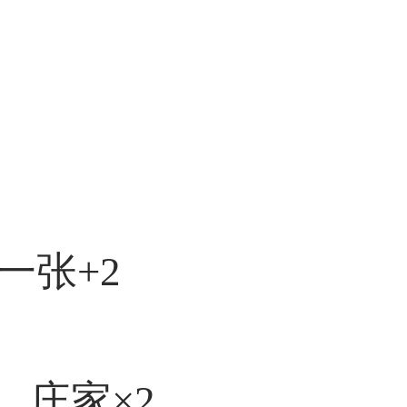
一张+2
、庄家×2