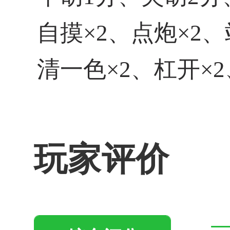
自摸×2、点炮×2、
清一色×2、杠开×2
玩家评价