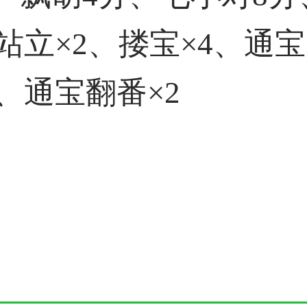
站立×2、搂宝×4、通宝
、通宝翻番×2