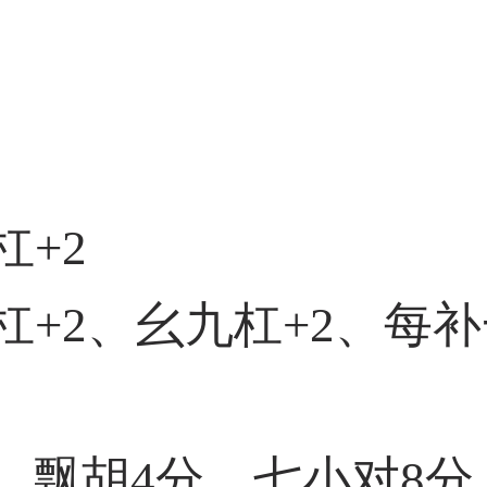
杠+2
杠+2、幺九杠+2、每补
、飘胡4分、七小对8分