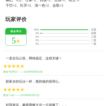
飘把一8分、庄家×2、自摸×2、点炮×2、站立×2
干巴×2、杠开×2、清一色×2、会取×2
玩家评价
96%
五星
综合评分
4%
四星
0%
三星
5
0%
二星
0%
一星
一直在玩心悦，网络稳定，这很关键！
来自“牡丹江”——2026年08月02日
跟家乡的玩法一样，规则做的很用心。
来自“cola”——2026年08月01日
对我来说，麻将牌够大这一点就够了。。。