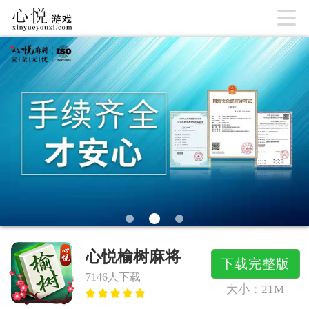

心悦榆树麻将
下载完整版
7146人下载
大小：
21M




