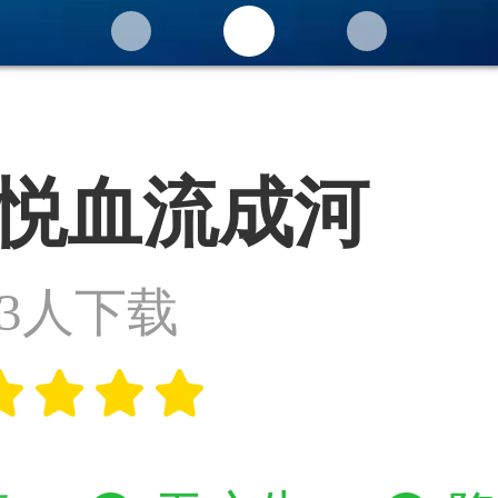
悦血流成河
73人下载



