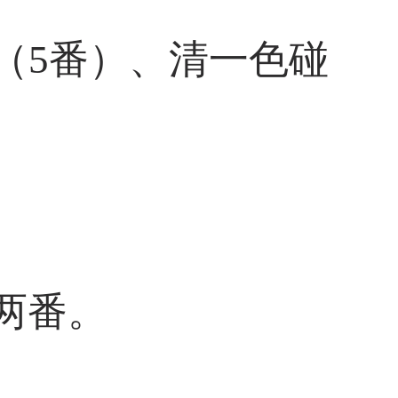
（5番）、清一色碰
两番。