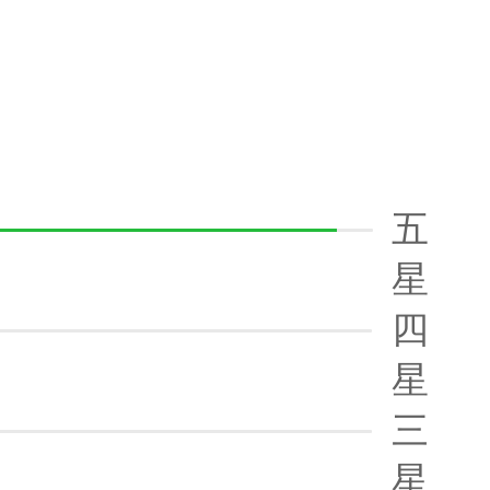
五
星
四
星
三
星