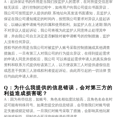
A：起诉保证书的作用是当我们按监护人的需求，在对所提交信息审
核无误后，进行控制的过程中，如有用户向我公司提出书面异议，
我公司可按照监护人提供的联 系地址向其发送书面通知，且监护人
保证在我公司通知规定的时间内，按照我公司要求对异议人提起诉
讼，以确认被申请账号的归属和使用权利。如监护人在上述期 限内
不对异议人提起诉讼，我公司将视为此监护人同意终止处理其申
请，并由我公司自主决定是否解除对被申请帐号的控制措施，监护
人没有任何异议。
授权书的作用是当我公司对被监护人账号采取控制措施或其他调查
措施后，一旦有第三人对我公司的行为提出异议，在得到提起需求
的申请人同意并授权后，我公司 可以将提起需求申请人的真实身份
资料和联系方式提供给该第三人，以方便该第三人对提供虚假信息
或恶意干扰第三人游戏权利者提起诉讼。由此而引起的一切法律 责
任均由此申请人承担。
Q：为什么我提供的信息错误，会对第三方的
利益造成损害呢？
A：因为有些信息，如账号、角色名相似度比较高，且角色名命名时
还可能有特殊符号。如果您提交的信息错误，会导致我们对账号锁
定失败或锁定错误。一旦我们对账号采取了措施，会影响其他玩家
的游戏利益，同时也会延误您的申请处理进度。